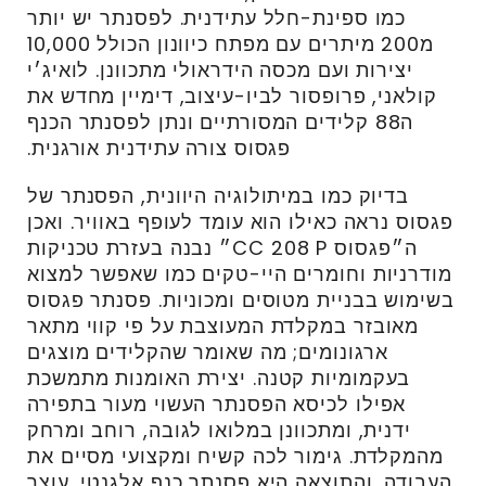
כמו ספינת-חלל עתידנית. לפסנתר יש יותר
מ200 מיתרים עם מפתח כיוונון הכולל 10,000
יצירות ועם מכסה הידראולי מתכוונן. לואיג׳י
קולאני, פרופסור לביו-עיצוב, דימיין מחדש את
ה88 קלידים המסורתיים ונתן לפסנתר הכנף
פגסוס צורה עתידנית אורגנית.
בדיוק כמו במיתולוגיה היוונית, הפסנתר של
פגסוס נראה כאילו הוא עומד לעופף באוויר. ואכן
ה״פגסוס CC 208 P״ נבנה בעזרת טכניקות
מודרניות וחומרים היי-טקים כמו שאפשר למצוא
בשימוש בבניית מטוסים ומכוניות. פסנתר פגסוס
מאובזר במקלדת המעוצבת על פי קווי מתאר
ארגונומים; מה שאומר שהקלידים מוצגים
בעקמומיות קטנה. יצירת האומנות מתמשכת
אפילו לכיסא הפסנתר העשוי מעור בתפירה
ידנית, ומתכוונן במלואו לגובה, רוחב ומרחק
מהמקלדת. גימור לכה קשיח ומקצועי מסיים את
העבודה, והתוצאה היא פסנתר כנף אלגנטי, עוצר